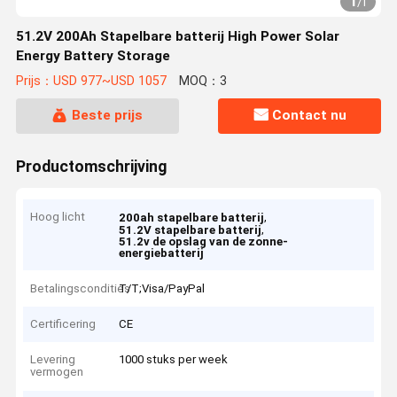
1
/
1
51.2V 200Ah Stapelbare batterij High Power Solar
Energy Battery Storage
Prijs：USD 977~USD 1057
MOQ：3
Beste prijs
Contact nu
Productomschrijving
Hoog licht
,
200ah stapelbare batterij
,
51.2V stapelbare batterij
51.2v de opslag van de zonne-
energiebatterij
Betalingscondities
T/T;Visa/PayPal
Certificering
CE
Levering
1000 stuks per week
vermogen