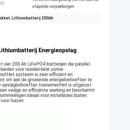
jd:
stapelde verpakkingen
akket
,
Lithiumbatterij 200Ah
ithiumbatterij Energieopslag
 vier 200 Ah LiFePO4-batterijen die parallel
 bieden voor residentiële zonne-
eitHet systeem is zeer efficiënt en
teit om aan de groeiende energiebehoeften te
uw opslagbehoeften toenemenHet is uitgerust
n veilige en efficiënte werking en beschermt
hommelingen.Ideaal voor installaties buiten
voor huizen.