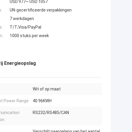
USD 977~ USD 1057
s:
UN-gecertificeerde verpakkingen
7 werkdagen
s:
T/T;Visa/PayPal
n:
1000 stuks per week
ij Energieopslag
Wit of op maat
t Power Range:
40.96KWH
unication
RS232/RS485/CAN
on:
Verschilt naargelang van het aantal