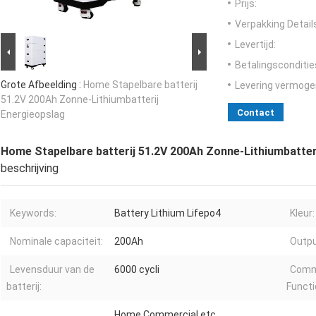
Prijs:
Verpakking Detail
Levertijd:
Betalingsconditie
Grote Afbeelding :
Home Stapelbare batterij
Levering vermoge
51.2V 200Ah Zonne-Lithiumbatterij
Contact
Energieopslag
Home Stapelbare batterij 51.2V 200Ah Zonne-Lithiumbatter
beschrijving
Keywords:
Battery Lithium Lifepo4
Kleur:
Nominale capaciteit:
200Ah
Outpu
Levensduur van de
6000 cycli
Comm
batterij:
Functi
Home,Commercial etc