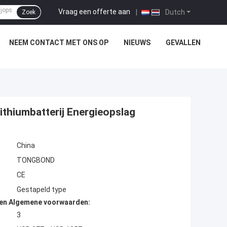
Vraag een offerte aan
|
Dutch
Zoek
NEEM CONTACT MET ONS OP
NIEUWS
GEVALLEN
thiumbatterij Energieopslag
China
TONGBOND
CE
Gestapeld type
den Algemene voorwaarden:
3