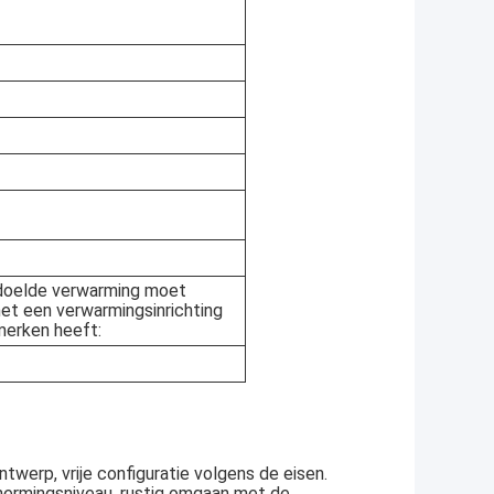
edoelde verwarming moet
et een verwarmingsinrichting
merken heeft:
ntwerp, vrije configuratie volgens de eisen.
hermingsniveau, rustig omgaan met de