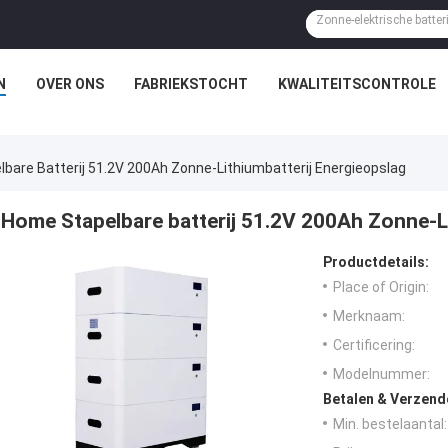
N
OVER ONS
FABRIEKSTOCHT
KWALITEITSCONTROLE
bare Batterij 51.2V 200Ah Zonne-Lithiumbatterij Energieopslag
Home Stapelbare batterij 51.2V 200Ah Zonne-Li
Productdetails:
Place of Origin:
Merknaam:
Certificering:
Modelnummer:
Betalen & Verzen
Min. bestelaantal: