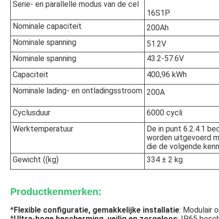
Serie- en parallelle modus van de cel
16S1P
Nominale capaciteit
200Ah
Nominale spanning
51.2V
Nominale spanning
43.2-57.6V
Capaciteit
400,96 kWh
Nominale lading- en ontladingsstroom
200A
Cyclusduur
6000 cycli
Werktemperatuur
De in punt 6.2.4.1 b
worden uitgevoerd m
die de volgende ken
Gewicht ((kg)
334 ± 2 kg
Productkenmerken:
*
Flexible configuratie, gemakkelijke installatie
: Modulair o
*
Ultra-hoge bescherming, veilig en zorgeloos
: IP65 besc