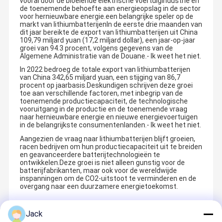
vooral door de bloeiende elektrische voertuigindustrie en
de toenemende behoefte aan energieopslag in de sector
voor hernieuwbare energie.een belangrijke speler op de
markt van lithiumbatterijenIn de eerste drie maanden van
dit jaar bereikte de export van lithiumbatterijen uit China
109,79 miljard yuan (17,2 miljard dollar), een jaar-op-jaar
groei van 94.3 procent, volgens gegevens van de
Algemene Administratie van de Douane.
- Ik weet het niet.
In 2022 bedroeg de totale export van lithiumbatterijen
van China 342,65 miljard yuan, een stijging van 86,7
procent op jaarbasis.Deskundigen schrijven deze groei
toe aan verschillende factoren, met inbegrip van de
toenemende productiecapaciteit, de technologische
vooruitgang in de productie en de toenemende vraag
naar hernieuwbare energie en nieuwe energievoertuigen
in de belangrijkste consumentenlanden.
- Ik weet het niet.
Aangezien de vraag naar lithiumbatterijen blijft groeien,
racen bedrijven om hun productiecapaciteit uit te breiden
en geavanceerdere batterijtechnologieën te
ontwikkelen.Deze groei is niet alleen gunstig voor de
batterijfabrikanten, maar ook voor de wereldwijde
inspanningen om de CO2-uitstoot te verminderen en de
overgang naar een duurzamere energietoekomst.
Jack