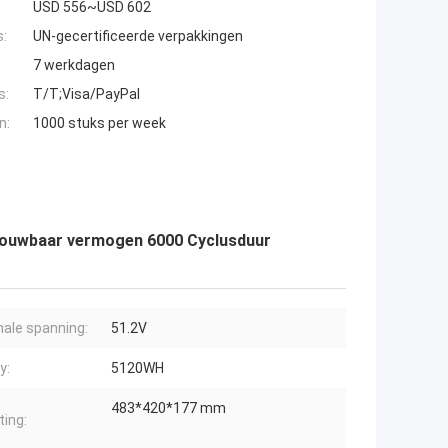
USD 556~USD 602
s:
UN-gecertificeerde verpakkingen
7 werkdagen
s:
T/T;Visa/PayPal
n:
1000 stuks per week
trouwbaar vermogen 6000 Cyclusduur
ale spanning:
51.2V
y:
5120WH
483*420*177 mm
ing: