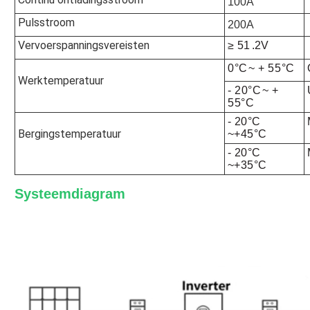
100A
Pulsstroom
200A
Vervoerspanningsvereisten
≥ 51
.2V
0
°C
~ + 55
°C
Werktemperatuur
- 20
°C
~ +
55
°C
- 20
°C
Bergingstemperatuur
~
+45
°C
- 20
°C
~
+35
°C
Systeemdiagram