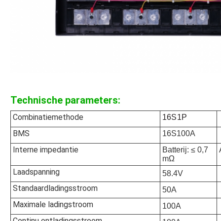
Technische parameters:
Combinatiemethode
16S1P
BMS
16S100A
Interne impedantie
Batterij: ≤ 0,7
mΩ
Laadspanning
58.4V
Standaardladingsstroom
50A
Maximale ladingstroom
100A
Continu ontladingsstroom