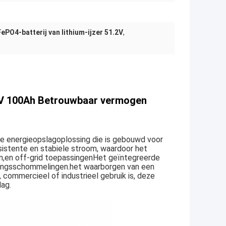
FePO4-batterij van lithium-ijzer 51.2V
,
.2V 100Ah Betrouwbaar vermogen
nte energieopslagoplossing die is gebouwd voor
sistente en stabiele stroom, waardoor het
om,en off-grid toepassingenHet geïntegreerde
ningsschommelingen.het waarborgen van een
, commercieel of industrieel gebruik is, deze
lag.