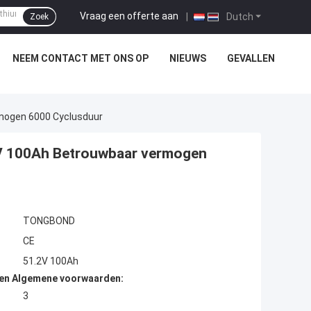
Vraag een offerte aan
|
Dutch
Zoek
NEEM CONTACT MET ONS OP
NIEUWS
GEVALLEN
rmogen 6000 Cyclusduur
.2V 100Ah Betrouwbaar vermogen
TONGBOND
CE
51.2V 100Ah
den Algemene voorwaarden:
3