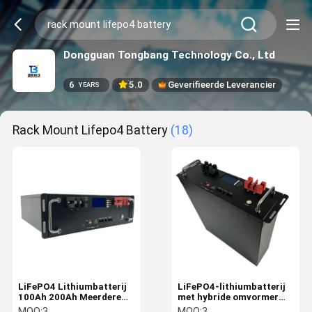
Dongguan Tongbang Technology Co., Ltd
6
5.0
Geverifieerde Leverancier
YEARS
Rack Mount Lifepo4 Battery
(18)
LiFePO4 Lithiumbatterij
LiFePO4-lithiumbatterij
100Ah 200Ah Meerdere
met hybride omvormer
parallelle verbindingen
voor netgebonden en
MOQ:
3
MOQ:
3