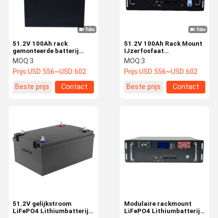
51.2V 100Ah rack
51.2V 100Ah Rack Mount
gemonteerde batterij
IJzerfosfaat
Lithiumfosfaat hoge
Lithiumbatterij Lange
MOQ:
3
MOQ:
3
capaciteit diepe cyclus
levensduur Stabiele
Prijs:
USD 556~USD 602
Prijs:
USD 556~USD 602
output
Beste prijs
Contact
Beste prijs
Contact
Huis
Producten
Over Ons
Fabriekstoch
T
51.2V gelijkstroom
Modulaire rackmount
LiFePO4 Lithiumbatterij
LiFePO4 Lithiumbatterij