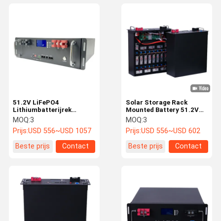
51.2V LiFePO4
Solar Storage Rack
Lithiumbatterijrek
Mounted Battery 51.2V
gemonteerd voor off-grid
100Ah High Capacity
MOQ:
3
MOQ:
3
zonne-applicaties
Energy Management
Prijs:
USD 556~USD 1057
Prijs:
USD 556~USD 602
Beste prijs
Contact
Beste prijs
Contact