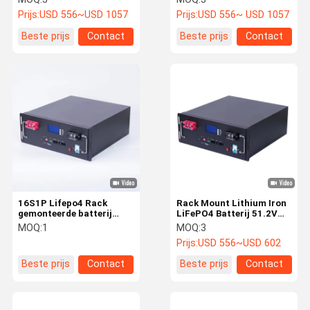
niet-netgebruik
Prijs:
USD 556~USD 1057
Prijs:
USD 556~ USD 1057
Beste prijs
Contact
Beste prijs
Contact
16S1P Lifepo4 Rack
Rack Mount Lithium Iron
gemonteerde batterij
LiFePO4 Batterij 51.2V
5120Wh Typische
100Ah Betrouwbaar
MOQ:
1
MOQ:
3
capaciteit 6000 keer de
vermogen 6000
Prijs:
USD 556~USD 602
levensduur
Cyclusduur
Beste prijs
Contact
Beste prijs
Contact