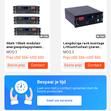
5kwh 10kwh modulair
Langdurige rack montage
energieopslagsysteem
Lithiumfosfaat ijzeren
schaalbare LiFePO4-
batterij 51.2V 100Ah
MOQ:
3
MOQ:
3
batterijen
veilig efficiënt
Prijs:
USD 556~USD 602
Prijs:
USD 556~USD 602
Beste prijs
Contact
Beste prijs
Contact
Bespaar je tijd
Laat ons met u contact opnemen met de
beste producten.
Geef uw vereiste