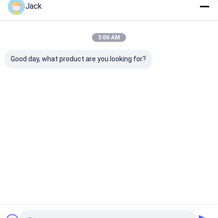
de Batterijpak van 48v Lifepo4
Jack
Doorgaan
Draagbare krachtcentrale
3:06 AM
Vermogen lithium batterij
Onze Categorieën
Good day, what product are you looking for?
Lifepo4-
Zonne-
Wandgemont
op een rek
lithiumbatter
energiesystee
eerde batterij
gemonteer
ij
m
batterij
Thuis
Ongeveer ons
Contacteer ons
Sitemap
Privacybeleid
Kwaliteit
Lifepo4-lithiumbatterij
China Fabriek.Copyright © 2026