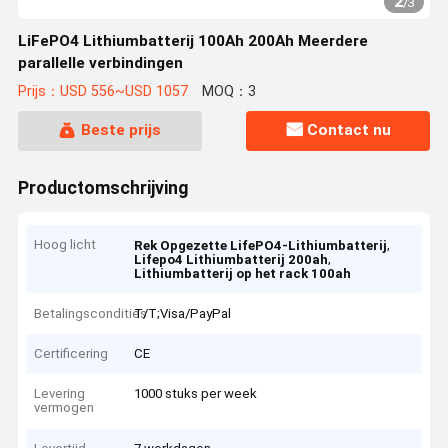
2
/
3
LiFePO4 Lithiumbatterij 100Ah 200Ah Meerdere
parallelle verbindingen
Prijs：USD 556~USD 1057
MOQ：3
Beste prijs
Contact nu
Productomschrijving
Hoog licht
,
Rek Opgezette LifePO4-Lithiumbatterij
,
Lifepo4 Lithiumbatterij 200ah
Lithiumbatterij op het rack 100ah
Betalingscondities
T/T;Visa/PayPal
Certificering
CE
Levering
1000 stuks per week
vermogen