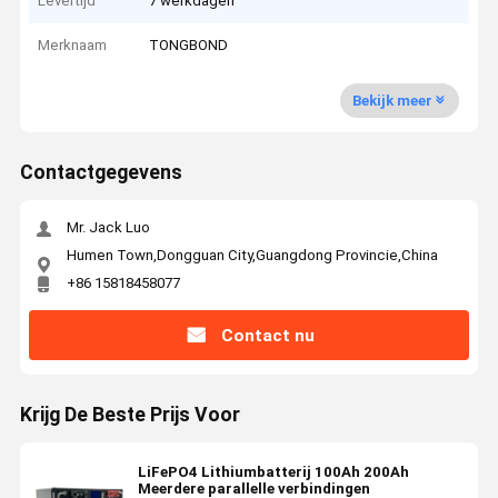
Levertijd
7 werkdagen
Merknaam
TONGBOND
Bekijk meer
Contactgegevens
Mr. Jack Luo
Humen Town,Dongguan City,Guangdong Provincie,China
+86 15818458077
Contact nu
Krijg De Beste Prijs Voor
LiFePO4 Lithiumbatterij 100Ah 200Ah
Meerdere parallelle verbindingen