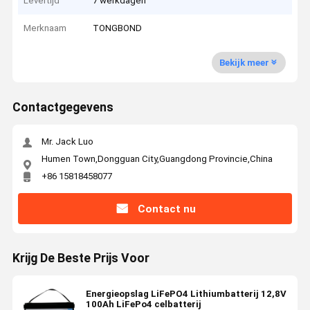
Levertijd
7 werkdagen
Merknaam
TONGBOND
Bekijk meer
Contactgegevens
Mr. Jack Luo
Humen Town,Dongguan City,Guangdong Provincie,China
+86 15818458077
Contact nu
Krijg De Beste Prijs Voor
Energieopslag LiFePO4 Lithiumbatterij 12,8V
100Ah LiFePo4 celbatterij