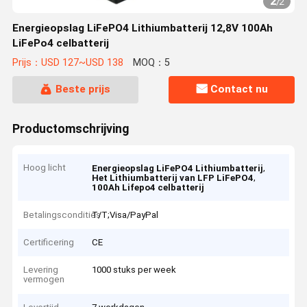
2
/
2
Energieopslag LiFePO4 Lithiumbatterij 12,8V 100Ah
LiFePo4 celbatterij
Prijs：USD 127~USD 138
MOQ：5
Beste prijs
Contact nu
Productomschrijving
Hoog licht
,
Energieopslag LiFePO4 Lithiumbatterij
,
Het Lithiumbatterij van LFP LiFePO4
100Ah Lifepo4 celbatterij
Betalingscondities
T/T;Visa/PayPal
Certificering
CE
Levering
1000 stuks per week
vermogen