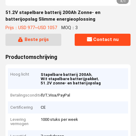
1
/
1
51.2V stapelbare batterij 200Ah Zonne- en
batterijopslag Slimme energieoplossing
Prijs：USD 977~USD 1057
MOQ：3
Beste prijs
Contact nu
Productomschrijving
Hoog licht
,
Stapelbare batterij 200Ah
,
Wit stapelbare batterijpakket
51.2V zonne- en batterijopslag
Betalingscondities
T/T;Visa/PayPal
Certificering
CE
Levering
1000 stuks per week
vermogen