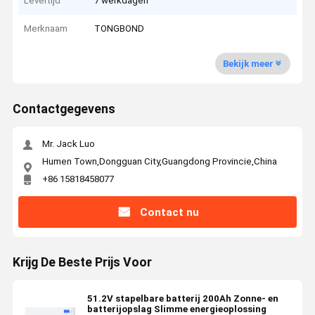
Levertijd
7 werkdagen
Merknaam
TONGBOND
Bekijk meer
Contactgegevens
Mr. Jack Luo
Humen Town,Dongguan City,Guangdong Provincie,China
+86 15818458077
Contact nu
Krijg De Beste Prijs Voor
51.2V stapelbare batterij 200Ah Zonne- en
batterijopslag Slimme energieoplossing