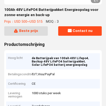
1
/
1
100Ah 48V LifePO4 Batterijpakket Energieopslag voor
zonne-energie en back-up
Prijs：USD 500~USD 515
MOQ：3
Beste prijs
Contact nu
Productomschrijving
Hoog licht
,
de Batterijpak van 100ah 48V Lifepo4
,
Backup 48V LifePO4 batterijpakket
Solar LifePO4 batterij energieopslag
Betalingscondities
T/T;Visa/PayPal
Certificering
CE
Levering
1000 stuks per week
vermogen