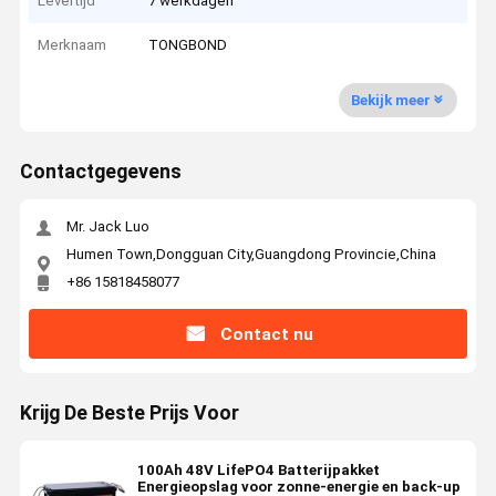
Levertijd
7 werkdagen
Merknaam
TONGBOND
Bekijk meer
Contactgegevens
Mr. Jack Luo
Humen Town,Dongguan City,Guangdong Provincie,China
+86 15818458077
Contact nu
Krijg De Beste Prijs Voor
100Ah 48V LifePO4 Batterijpakket
Energieopslag voor zonne-energie en back-up