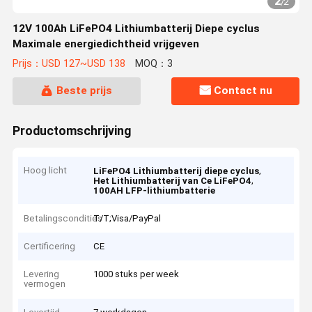
2
/
2
12V 100Ah LiFePO4 Lithiumbatterij Diepe cyclus
Maximale energiedichtheid vrijgeven
Prijs：USD 127~USD 138
MOQ：3
Beste prijs
Contact nu
Productomschrijving
Hoog licht
,
LiFePO4 Lithiumbatterij diepe cyclus
,
Het Lithiumbatterij van Ce LiFePO4
100AH LFP-lithiumbatterie
Betalingscondities
T/T;Visa/PayPal
Certificering
CE
Levering
1000 stuks per week
vermogen