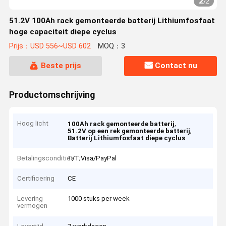
2
/
2
51.2V 100Ah rack gemonteerde batterij Lithiumfosfaat
hoge capaciteit diepe cyclus
Prijs：USD 556~USD 602
MOQ：3
Beste prijs
Contact nu
Productomschrijving
Hoog licht
,
100Ah rack gemonteerde batterij
,
51.2V op een rek gemonteerde batterij
Batterij Lithiumfosfaat diepe cyclus
Betalingscondities
T/T;Visa/PayPal
Certificering
CE
Levering
1000 stuks per week
vermogen