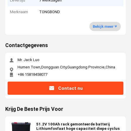
Levertijd
7 werkdagen
Merknaam
TONGBOND
Bekijk meer
Contactgegevens
Mr. Jack Luo
Humen Town,Dongguan City,Guangdong Provincie,China
+86 15818458077
Contact nu
Krijg De Beste Prijs Voor
51.2V 100Ah rack gemonteerde batterij
Lithiumfosfaat hoge capaciteit diepe cyclus