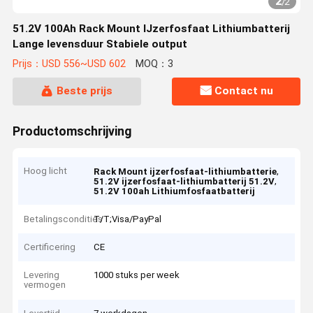
2
/
2
51.2V 100Ah Rack Mount IJzerfosfaat Lithiumbatterij
Lange levensduur Stabiele output
Prijs：USD 556~USD 602
MOQ：3
Beste prijs
Contact nu
Productomschrijving
Hoog licht
,
Rack Mount ijzerfosfaat-lithiumbatterie
,
51.2V ijzerfosfaat-lithiumbatterij 51.2V
51.2V 100ah Lithiumfosfaatbatterij
Betalingscondities
T/T;Visa/PayPal
Certificering
CE
Levering
1000 stuks per week
vermogen