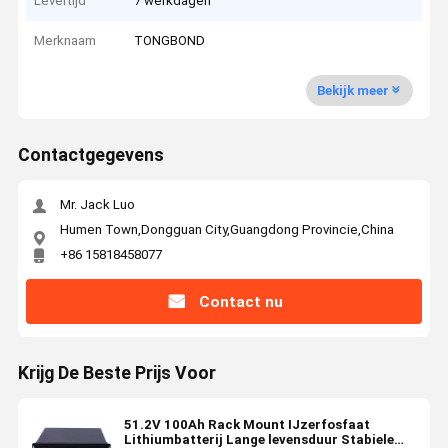
Levertijd
7 werkdagen
Merknaam
TONGBOND
Bekijk meer
Contactgegevens
Mr. Jack Luo
Humen Town,Dongguan City,Guangdong Provincie,China
+86 15818458077
Contact nu
Krijg De Beste Prijs Voor
51.2V 100Ah Rack Mount IJzerfosfaat
Lithiumbatterij Lange levensduur Stabiele