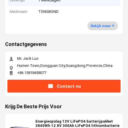
Levertijd
7 werkdagen
Merknaam
TONGBOND
Bekijk meer
Contactgegevens
Mr. Jack Luo
Humen Town,Dongguan City,Guangdong Provincie,China
+86 15818458077
Contact nu
Krijg De Beste Prijs Voor
Energieopslag 12V LiFePO4 batterijpakket
3840Wh 12.8V 300Ah LiFePO4 lithiumbatterie