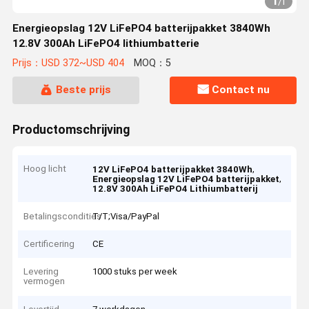
1
/
1
Energieopslag 12V LiFePO4 batterijpakket 3840Wh
12.8V 300Ah LiFePO4 lithiumbatterie
Prijs：USD 372~USD 404
MOQ：5
Beste prijs
Contact nu
Productomschrijving
Hoog licht
,
12V LiFePO4 batterijpakket 3840Wh
,
Energieopslag 12V LiFePO4 batterijpakket
12.8V 300Ah LiFePO4 Lithiumbatterij
Betalingscondities
T/T;Visa/PayPal
Certificering
CE
Levering
1000 stuks per week
vermogen