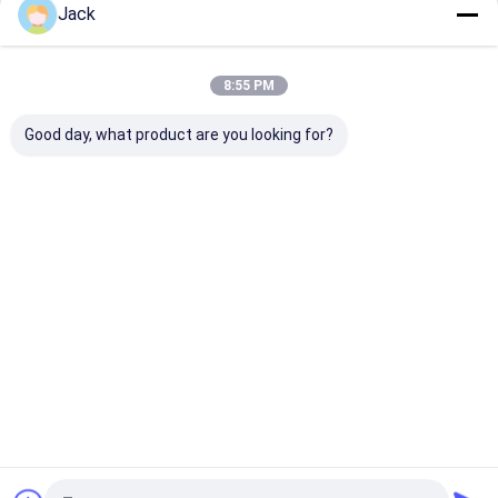
de Batterijpak van 48v Lifepo4
Jack
Doorgaan
Draagbare krachtcentrale
8:55 PM
Vermogen lithium batterij
Onze Categorieën
Good day, what product are you looking for?
Lifepo4-
Zonne-
Wandgemont
op een rek
lithiumbatter
energiesystee
eerde batterij
gemonteer
ij
m
batterij
Thuis
Ongeveer ons
Contacteer ons
Sitemap
Privacybeleid
Kwaliteit
Lifepo4-lithiumbatterij
China Fabriek.Copyright © 2026