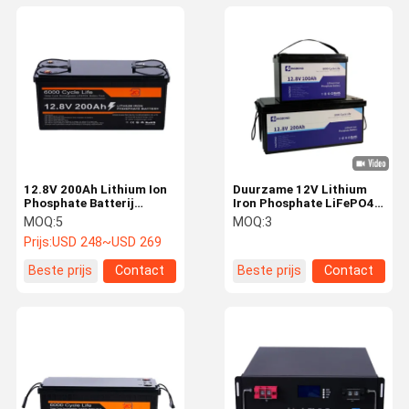
12.8V 200Ah Lithium Ion
Duurzame 12V Lithium
Phosphate Batterij
Iron Phosphate LiFePO4
Langdurig
batterij 100Ah 200Ah
MOQ:
5
MOQ:
3
stroomverbruik Veilig
Voor zonne-opladers
Prijs:
USD 248~USD 269
stabiel
Beste prijs
Contact
Beste prijs
Contact