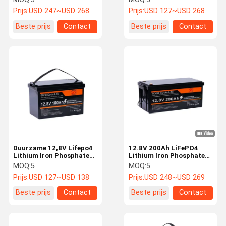
energievoorziening
temperatuurtolerantie
Prijs:
USD 247~USD 268
Prijs:
USD 127~USD 268
LiFePO4 batterij
voor maritiem gebruik
Beste prijs
Contact
Beste prijs
Contact
Duurzame 12,8V Lifepo4
12.8V 200Ah LiFePO4
Lithium Iron Phosphate
Lithium Iron Phosphate
Battery 100Ah Zonne-
Battery Langdurige
MOQ:
5
MOQ:
5
opslagbatterij
levensduur Verbeterde
Prijs:
USD 127~USD 138
Prijs:
USD 248~USD 269
veiligheid
Beste prijs
Contact
Beste prijs
Contact