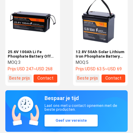
25.6V 100Ah Li Fe
12.8V 50Ah Solar Lithium
Phosphate Battery Off
Iron Phosphate Battery
Grid Power Solution Hoog
voor efficiënte
MOQ:
3
MOQ:
5
energiezuinig
energieopslag thuis
Prijs:
USD 247~USD 268
Prijs:
UDSD 63.5~USD 69
Beste prijs
Contact
Beste prijs
Contact
Bespaar je tijd
Laat ons met u contact opnemen met de
beste producten.
Geef uw vereiste