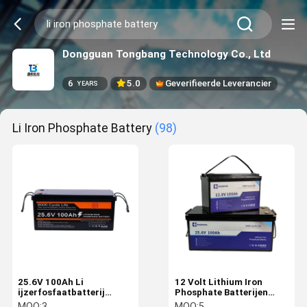
Dongguan Tongbang Technology Co., Ltd
6
5.0
Geverifieerde Leverancier
YEARS
Li Iron Phosphate Battery
(98)
25.6V 100Ah Li
12 Volt Lithium Iron
ijzerfosfaatbatterij
Phosphate Batterijen
continue
Uitstekende
MOQ:
3
MOQ:
5