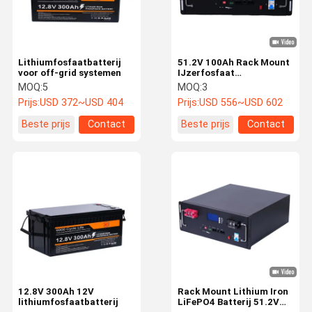
Lithiumfosfaatbatterij
51.2V 100Ah Rack Mount
voor off-grid systemen
IJzerfosfaat
Lithiumbatterij Lange
MOQ:
5
MOQ:
3
levensduur Stabiele
Prijs:
USD 372~USD 404
Prijs:
USD 556~USD 602
output
Beste prijs
Contact
Beste prijs
Contact
Huis
Producten
Over Ons
Fabriekstoch
T
12.8V 300Ah 12V
Rack Mount Lithium Iron
lithiumfosfaatbatterij
LiFePO4 Batterij 51.2V