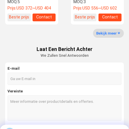
100Ah Betrouwbaar
MOQ:
5
MOQ:
3
vermogen 6000
Prijs:
USD 372~USD 404
Prijs:
USD 556~USD 602
Cyclusduur
Beste prijs
Contact
Beste prijs
Contact
Kwaliteitsco
Neem
Nieuws
Gevallen
Ntrole
Contact Met
Ons Op
Bekijk meer
Lifepo4-lithiumbatterij
Laat Een Bericht Achter
We Zullen Snel Antwoorden
Zonne-energiesysteem
E-mail
Wandgemonteerde batterij
op een rek gemonteerde batterij
Vereiste
Stapelbaar batterijpak
de Batterijpak van 12V LiFePO4
de Batterijpak van 24v LiFePO4