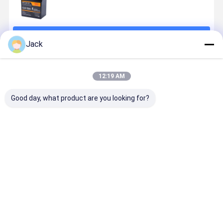
Doorgaan
Jack
Geadviseerde Producten
12:19 AM
Good day, what product are you looking for?
Diepe cyclus
Industriële en
12V 100Ah
12V 200Ah
12V LiFePO4
commerciële
camper
Lithiumbat
accu 12,8V
energieopslag
lithiumbatterij
Hoogcapac
100Ah Hoge
Scalable High
Diepe cyclus
LiFePO4
veiligheid
Voltage
LiFePO4
Batterij vo
Beste prijs
Beste prijs
Beste prijs
Beste pri
lange
LiFePO4
batterij voor
camper
levensduur
System 12.8V
camper
100Ah