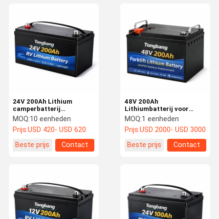
24V 200Ah Lithium
48V 200Ah
camperbatterij
Lithiumbatterij voor
vervanging voor
vorkheftruck LiFePO4
MOQ:
10 eenheden
MOQ:
1 eenheden
loodzuuraccu's voor
Batterij Vervanging voor
Prijs:
USD 420- USD 620
Prijs:
USD 2000- USD 3000
campers
Elektrische Vorkheftruck
Beste prijs
Contact
Beste prijs
Contact