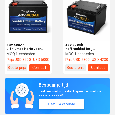
48V 400Ah
48V 300Ah
Lithiumbatterie voor
heftruckbatterij
vorklift 20,48kWh
Hoogcapaciteit LiFePO4
MOQ:
1 eenheden
MOQ:
1 eenheden
LiFePO4 Industrial Power
industriële batterij
Prijs:
USD 3500- USD 5000
Prijs:
USD 2800- USD 4200
Solution
Beste prijs
Contact
Beste prijs
Contact
Bespaar je tijd
Laat ons met u contact opnemen met de
beste producten.
Geef uw vereiste