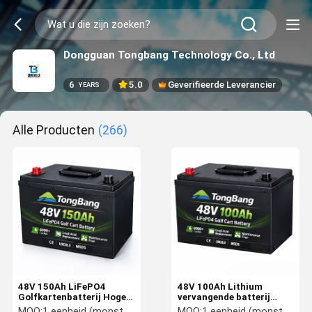
Dongguan Tongbang Technology Co., Ltd
6
5.0
Geverifieerde Leverancier
YEARS
Alle Producten
(266)
48V 150Ah LiFePO4
48V 100Ah Lithium
Golfkartenbatterij Hoge
vervangende batterij
capaciteit Lithium
LiFePO4 Golfkar batterij
MOQ:
1 eenheid (monster beschikbaar)
MOQ:
1 eenheid (monster beschikbaar)