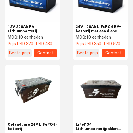
12V 200Ah RV
24V 100Ah LiFePO4 RV-
Lithiumbatterij
batterij met een diepe
Hoogcapaciteit LiFePO4
cyclus Lithium Iron
MOQ:
10 eenheden
MOQ:
10 eenheden
Batterij voor camper
Phosphate-batterij met
Prijs:
USD 320- USD 480
Prijs:
USD 350- USD 520
ingebouwde 100A BMS
Beste prijs
Contact
Beste prijs
Contact
Huis
Producten
Over Ons
Fabriekstoch
T
Oplaadbare 24V LiFePO4-
LiFePO4
batterij
Lithiumbatterijpakket