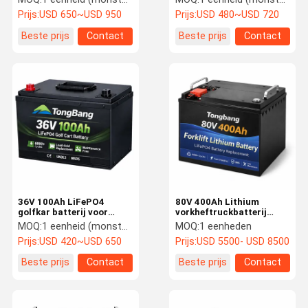
vervanging voor loodzuur
voor EZGO Club Car
Prijs:
USD 650~USD 950
Prijs:
USD 480~USD 720
Beste prijs
Contact
Beste prijs
Contact
36V 100Ah LiFePO4
80V 400Ah Lithium
golfkar batterij voor
vorkheftruckbatterij
EZGO Club Car Loodzuur
LiFePO4 Industriële
MOQ:
1 eenheid (monster beschikbaar)
MOQ:
1 eenheden
vervanging
Energieoplossing
Prijs:
USD 420~USD 650
Prijs:
USD 5500- USD 8500
Beste prijs
Contact
Beste prijs
Contact