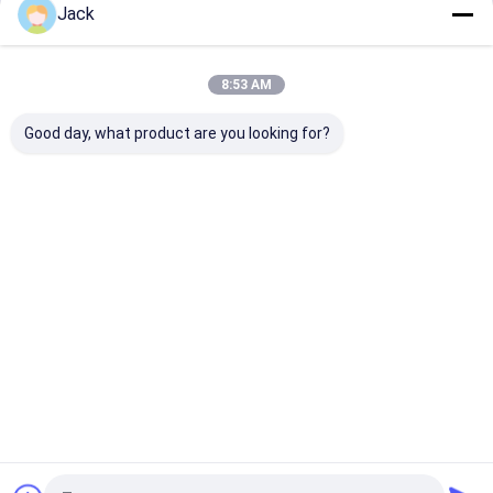
de Batterijpak van 48v Lifepo4
Jack
Doorgaan
Draagbare krachtcentrale
8:53 AM
Vermogen lithium batterij
Onze Categorieën
Good day, what product are you looking for?
Lifepo4-
Zonne-
Wandgemont
op een rek
lithiumbatter
energiesystee
eerde batterij
gemonteer
ij
m
batterij
Thuis
Ongeveer ons
Contacteer ons
Sitemap
Privacybeleid
Kwaliteit
Lifepo4-lithiumbatterij
China Fabriek.Copyright © 2026