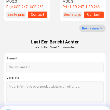
voor energieoplossingen
MOQ:
3
MOQ:
3
voor buiten
Prijs:
USD 247~USD 268
Prijs:
USD 247~USD 268
Beste prijs
Contact
Beste prijs
Contact
Kwaliteitsco
Neem
Nieuws
Gevallen
Ntrole
Contact Met
Ons Op
Bekijk meer
Lifepo4-lithiumbatterij
Laat Een Bericht Achter
We Zullen Snel Antwoorden
Zonne-energiesysteem
E-mail
Wandgemonteerde batterij
op een rek gemonteerde batterij
Vereiste
Stapelbaar batterijpak
de Batterijpak van 12V LiFePO4
de Batterijpak van 24v LiFePO4