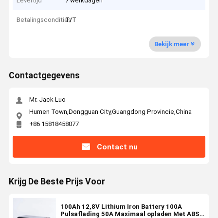
Levertijd
7 werkdagen
Betalingscondities
T/T
Bekijk meer
Contactgegevens
Mr. Jack Luo
Humen Town,Dongguan City,Guangdong Provincie,China
+86 15818458077
Contact nu
Krijg De Beste Prijs Voor
100Ah 12,8V Lithium Iron Battery 100A
Pulsaflading 50A Maximaal opladen Met ABS-