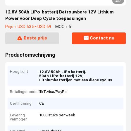
2
/
2
12.8V 50Ah LiPo-batterij Betrouwbare 12V Lithium
Power voor Deep Cycle toepassingen
Prijs：USD 63.5~USD 69
MOQ：5
Beste prijs
Contact nu
Productomschrijving
Hoog licht
,
12.8V 50Ah LiPo batterij
,
50Ah LiPo-batterij 12V
Lithiumbatterijen met een diepe cyclus
Betalingscondities
T/T;Visa/PayPal
Certificering
CE
Levering
1000 stuks per week
vermogen