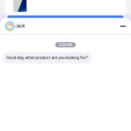
Doorgaan
Jack
Geadviseerde Producten
2:24 AM
Good day, what product are you looking for?
Compacte
Hybride
12V 100Ah
51.2V 200
24V lithium-
zonne-
LiFePO4
PV-
ion batterij
energiesysteem
Lithiumbatterij
batterijop
100Ah Hoog
50 kW 10 kW
Diepe cyclus
voor
capaciteits
naadloze
Maximale
huishoude
Beste prijs
Beste prijs
Beste prijs
Beste pri
energieopslag
schakeling
energiedichtheid
10KWh voo
tussen het
vrijgeven
toekomstb
net en zonne-
huishoudel
energie
energie