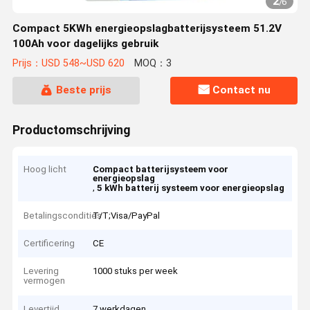
2
/
6
Compact 5KWh energieopslagbatterijsysteem 51.2V
100Ah voor dagelijks gebruik
Prijs：USD 548~USD 620
MOQ：3
Beste prijs
Contact nu
Productomschrijving
Hoog licht
Compact batterijsysteem voor
energieopslag
,
5 kWh batterij systeem voor energieopslag
Betalingscondities
T/T;Visa/PayPal
Certificering
CE
Levering
1000 stuks per week
vermogen
Levertijd
7 werkdagen