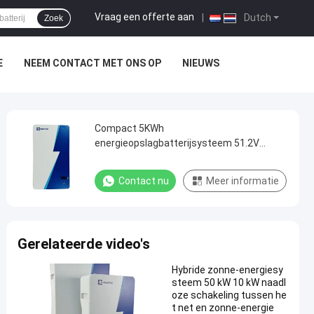
Vraag een offerte aan
|
Dutch
Zoek
E
NEEM CONTACT MET ONS OP
NIEUWS
Compact 5KWh
energieopslagbatterijsysteem 51.2V
100Ah voor dagelijks gebruik
Contact nu
Meer informatie
Gerelateerde video's
Hybride zonne-energiesy
steem 50 kW 10 kW naadl
oze schakeling tussen he
t net en zonne-energie