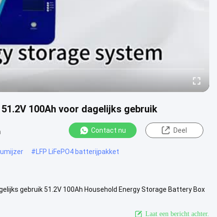
1.2V 100Ah voor dagelijks gebruik
Contact nu
Deel
n
iumijzer
#
LFP LiFePO4 batterijpakket
lijks gebruik 51.2V 100Ah Household Energy Storage Battery Box
n veelzijdige...
Bekijk meer
Laat een bericht achter.