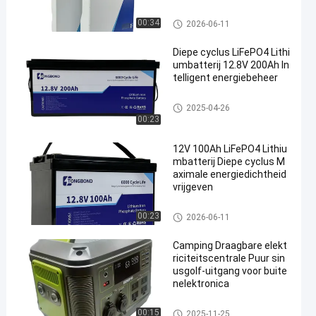
Lifepo4-lithiumbatterij
00:34
2026-06-11
Diepe cyclus LiFePO4 Lithi
umbatterij 12.8V 200Ah In
telligent energiebeheer
Lifepo4-lithiumbatterij
2025-04-26
00:23
12V 100Ah LiFePO4 Lithiu
mbatterij Diepe cyclus M
aximale energiedichtheid
vrijgeven
Lifepo4-lithiumbatterij
00:23
2026-06-11
Camping Draagbare elekt
riciteitscentrale Puur sin
usgolf-uitgang voor buite
nelektronica
Draagbare krachtcentrale
00:15
2025-11-25