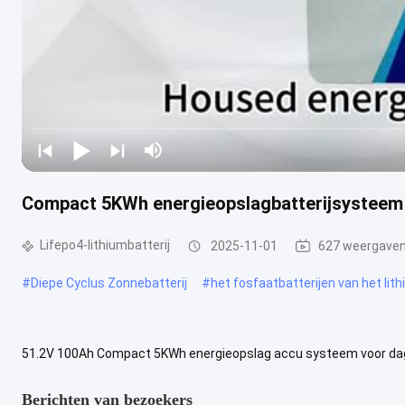
Compact 5KWh energieopslagbatterijsysteem 5
Lifepo4-lithiumbatterij
2025-11-01
627 weergave
#
Diepe Cyclus Zonnebatterij
#
het fosfaatbatterijen van het lith
51.2V 100Ah Compact 5KWh energieopslag accu systeem voor dage
vertegenwoordigt het hoogtepunt van het moderne energiebeheer.e
Berichten van bezoekers